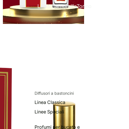
Linea CamomillaTorino
Diffusori a bastoncini
Linea Classica
Linee Speciali
Profumi per bucato e