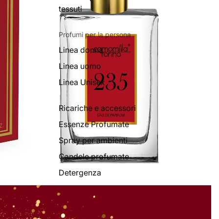
tessuti
Profumi per la persona
Linea donna
Linea uomo
Linea Unisex
Ricariche e accessori
Essenze Profumate
Spray per ambienti
Candele profumate
Detergenza