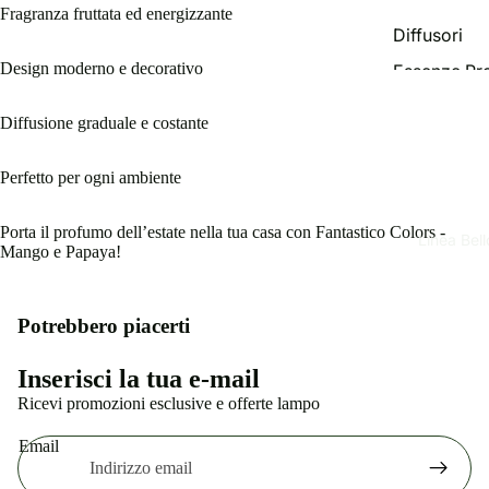
Fragranza fruttata ed energizzante
Diffusori
Linea Unise
Design moderno e decorativo
Essenze Pr
Ricariche e
Deo Auto
accessori
Diffusione graduale e costante
Granuli pro
Essenze Pr
Perfetto per ogni ambiente
Ricariche p
Spray per a
diffusori a
Candele pr
Porta il profumo dell’estate nella tua casa con Fantastico Colors -
bastoncini
Linea Bel
Mango e Papaya!
Detergenza
Profumi per
lavatrice
Potrebbero piacerti
Recapiti
Informativa sui rimborsi
Inserisci la tua e-mail
Informativa sulla privacy
Ricevi promozioni esclusive e offerte lampo
Termini e condizioni del servizio
Email
Informativa sulle spedizioni
Informativa legale