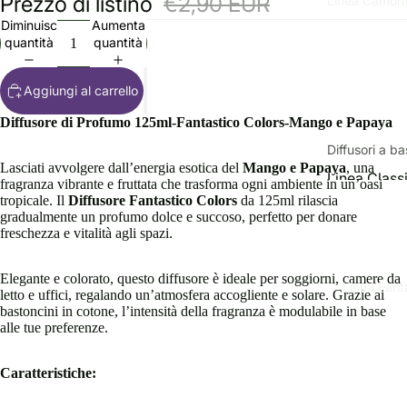
Prezzo di listino
€2,90 EUR
Linea Camomi
Diminuisci
Aumenta
quantità
quantità
Aggiungi al carrello
Diffusore di Profumo 125ml-Fantastico Colors-Mango e Papaya
Diffusori a ba
Lasciati avvolgere dall’energia esotica del
Mango e Papaya
, una
Linea Class
fragranza vibrante e fruttata che trasforma ogni ambiente in un’oasi
tropicale. Il
Diffusore Fantastico Colors
da 125ml rilascia
Linee Speci
gradualmente un profumo dolce e succoso, perfetto per donare
freschezza e vitalità agli spazi.
Profumi per
e tessuti
Elegante e colorato, questo diffusore è ideale per soggiorni, camere da
Linea Fant
letto e uffici, regalando un’atmosfera accogliente e solare. Grazie ai
bastoncini in cotone, l’intensità della fragranza è modulabile in base
Profumi per l
alle tue preferenze.
persona
Caratteristiche:
Linea donn
Linea uomo