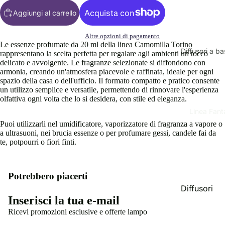
Aggiungi al carrello
Altre opzioni di pagamento
Le essenze profumate da 20 ml della linea Camomilla Torino
Diffusori a ba
rappresentano la scelta perfetta per regalare agli ambienti un tocco
delicato e avvolgente. Le fragranze selezionate si diffondono con
Linea Class
armonia, creando un'atmosfera piacevole e raffinata, ideale per ogni
spazio della casa o dell'ufficio. Il formato compatto e pratico consente
Linee Speci
un utilizzo semplice e versatile, permettendo di rinnovare l'esperienza
olfattiva ogni volta che lo si desidera, con stile ed eleganza.
Profumi per
Linea Fant
e tessuti
Puoi utilizzarli nel umidificatore, vaporizzatore di fragranza a vapore o
a ultrasuoni, nei brucia essenze o per profumare gessi, candele fai da
te, potpourri o fiori finti.
Profumi per l
persona
Potrebbero piacerti
Linea donn
Recapiti
Diffusori
Linea uomo
Informativa sui rimborsi
Inserisci la tua e-mail
Essenze Pr
Informativa sulla privacy
Linea Unise
Ricevi promozioni esclusive e offerte lampo
Deo Auto
Termini e condizioni del servizio